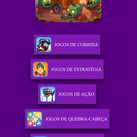
JOGOS DE CORRIDA
JOGOS DE ESTRATÉGIA
JOGOS DE AÇÃO
JOGOS DE QUEBRA-CABEÇA