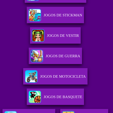
JOGOS DE STICKMAN
JOGOS DE VESTIR
JOGOS DE GUERRA
JOGOS DE MOTOCICLETA
JOGOS DE BASQUETE