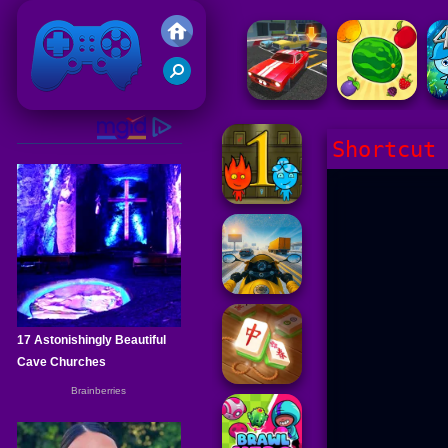
Jogos Friv 2018
Shortcut