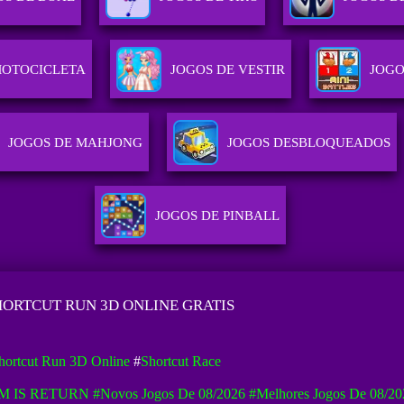
MOTOCICLETA
JOGOS DE VESTIR
JOGO
JOGOS DE MAHJONG
JOGOS DESBLOQUEADOS
JOGOS DE PINBALL
HORTCUT RUN 3D ONLINE GRATIS
hortcut Run 3D Online
#
Shortcut Race
M IS RETURN
#Novos Jogos De 08/2026
#Melhores Jogos De 08/20