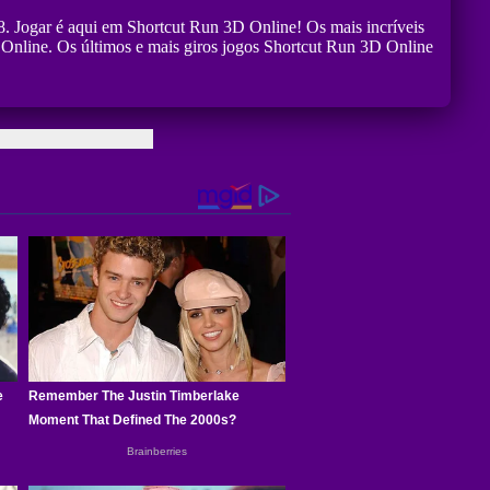
8. Jogar é aqui em Shortcut Run 3D Online! Os mais incríveis
 Online. Os últimos e mais giros jogos Shortcut Run 3D Online