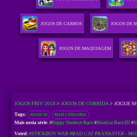
JOGOS DE CARROS
JOGOS DE 
JOGOS DE MAQUIAGEM
JOGOS FRIV 2018
>
JOGOS DE CORRIDA
>
JOGUE S
Tags:
JOGOS 3D
MAIS CATEGORIA
Mais nesta série
: #
Poppy Shortcut Race
#
Shortcut Race3D
#
S
Voted
:
#STICKBOY WAR
#BAD CAT PRANKSTER - MO