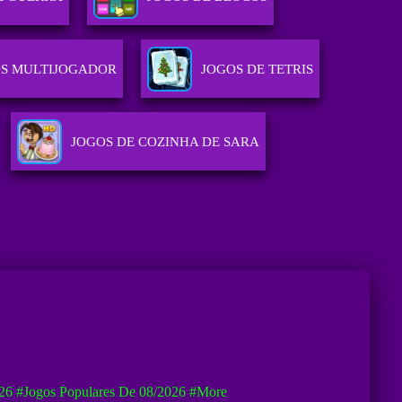
S MULTIJOGADOR
JOGOS DE TETRIS
JOGOS DE COZINHA DE SARA
26
#Jogos Populares De 08/2026
#more