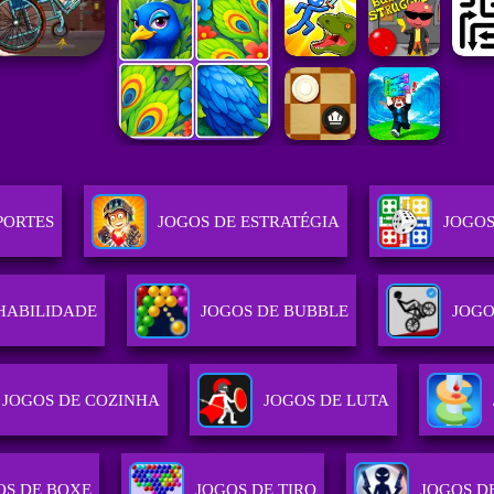
PORTES
JOGOS DE ESTRATÉGIA
JOGO
HABILIDADE
JOGOS DE BUBBLE
JOGO
JOGOS DE COZINHA
JOGOS DE LUTA
OS DE BOXE
JOGOS DE TIRO
JOGOS D