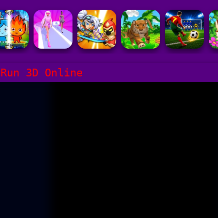
 Run 3D Online