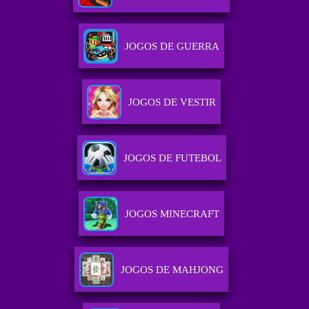
JOGOS DE GUERRA
JOGOS DE VESTIR
JOGOS DE FUTEBOL
JOGOS MINECRAFT
JOGOS DE MAHJONG