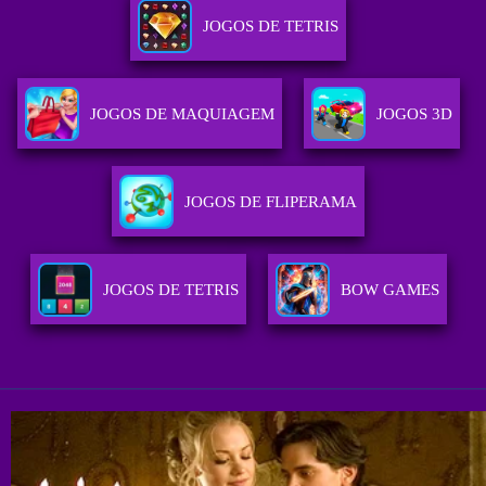
JOGOS DE TETRIS
JOGOS DE MAQUIAGEM
JOGOS 3D
JOGOS DE FLIPERAMA
JOGOS DE TETRIS
BOW GAMES