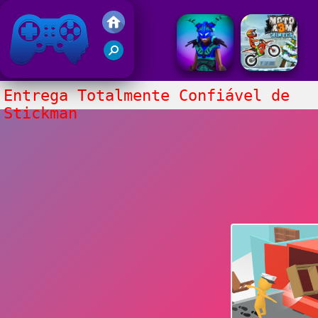
Jogos Friv 2018
Entrega Totalmente Confiável de
Stickman