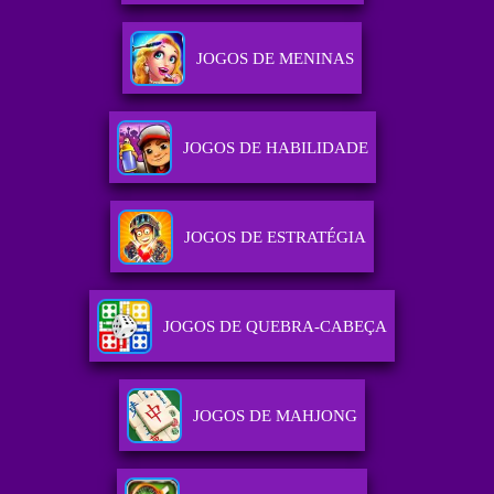
JOGOS DE MENINAS
JOGOS DE HABILIDADE
JOGOS DE ESTRATÉGIA
JOGOS DE QUEBRA-CABEÇA
JOGOS DE MAHJONG