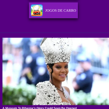
JOGOS DE CARRO