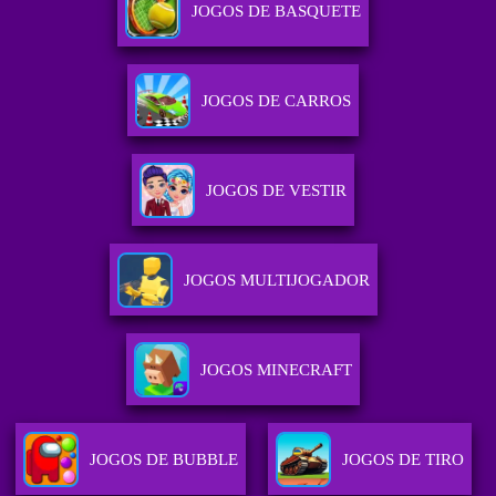
JOGOS DE BASQUETE
JOGOS DE CARROS
JOGOS DE VESTIR
JOGOS MULTIJOGADOR
JOGOS MINECRAFT
JOGOS DE BUBBLE
JOGOS DE TIRO