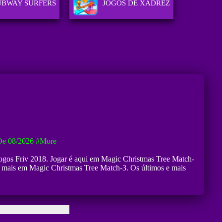
UBWAY SURFERS
JOGOS DE XADREZ
De 08/2026
#more
Jogos Friv 2018. Jogar é aqui em Magic Christmas Tree Match-
to mais em Magic Christmas Tree Match-3. Os últimos e mais