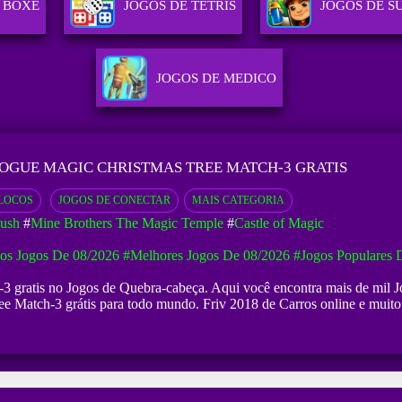
 BOXE
JOGOS DE TETRIS
JOGOS DE S
JOGOS DE MEDICO
JOGUE MAGIC CHRISTMAS TREE MATCH-3 GRATIS
BLOCOS
JOGOS DE CONECTAR
MAIS CATEGORIA
ush
#
Mine Brothers The Magic Temple
#
Castle of Magic
os Jogos De 08/2026
#Melhores Jogos De 08/2026
#Jogos Populares 
-3 gratis no Jogos de Quebra-cabeça. Aqui você encontra mais de mil 
Tree Match-3 grátis para todo mundo. Friv 2018 de Carros online e mui