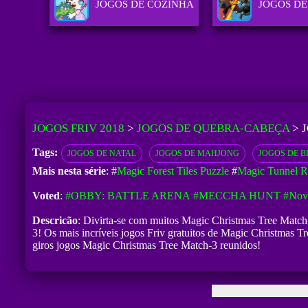
JOGOS DE COZINHA
JOGOS DE
JOGOS FRIV 2018
>
JOGOS DE QUEBRA-CABEÇA
>
Tags:
JOGOS DE NATAL
JOGOS DE MAHJONG
JOGOS DE 
Mais nesta série
: #
Magic Forest Tiles Puzzle
#
Magic Tunnel R
Voted
:
#OBBY: BATTLE ARENA
#MECCHA HUNT
#Nov
Descricão
: Divirta-se com muitos Magic Christmas Tree Match
3! Os mais incríveis jogos Friv gratuitos de Magic Christmas 
giros jogos Magic Christmas Tree Match-3 reunidos!