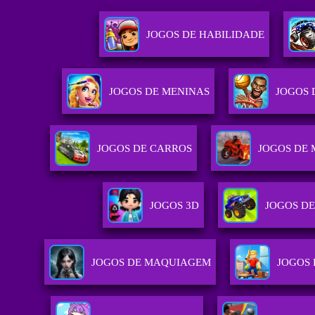
JOGOS DE HABILIDADE
JOGOS DE MENINAS
JOGOS 
JOGOS DE CARROS
JOGOS DE
JOGOS 3D
JOGOS DE
JOGOS DE MAQUIAGEM
JOGOS 