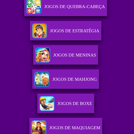
JOGOS DE QUEBRA-CABEÇA
JOGOS DE ESTRATÉGIA
JOGOS DE MENINAS
JOGOS DE MAHJONG
JOGOS DE BOXE
JOGOS DE MAQUIAGEM