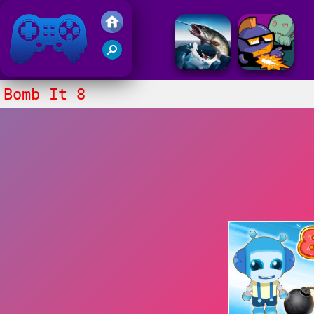
Jogos Friv 2018
Bomb It 8