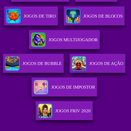
JOGOS DE TIRO
JOGOS DE BLOCOS
JOGOS MULTIJOGADOR
JOGOS DE BUBBLE
JOGOS DE AÇÃO
JOGOS DE IMPOSTOR
JOGOS FRIV 2020