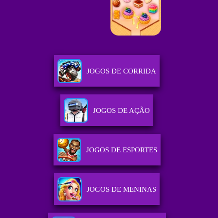
JOGOS DE CORRIDA
JOGOS DE AÇÃO
JOGOS DE ESPORTES
JOGOS DE MENINAS