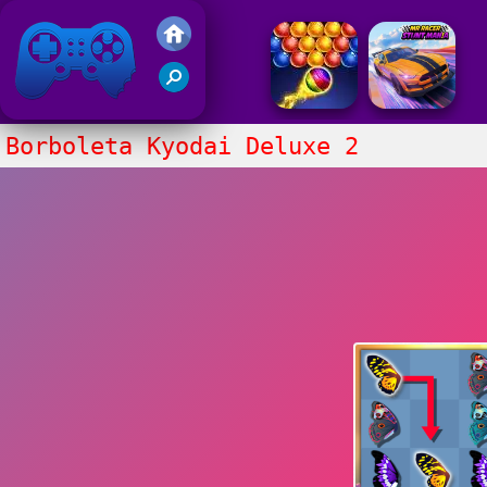
Jogos Friv 2018
Borboleta Kyodai Deluxe 2