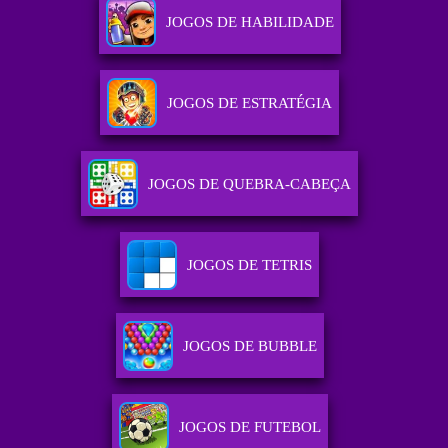
JOGOS DE HABILIDADE
JOGOS DE ESTRATÉGIA
JOGOS DE QUEBRA-CABEÇA
JOGOS DE TETRIS
JOGOS DE BUBBLE
JOGOS DE FUTEBOL