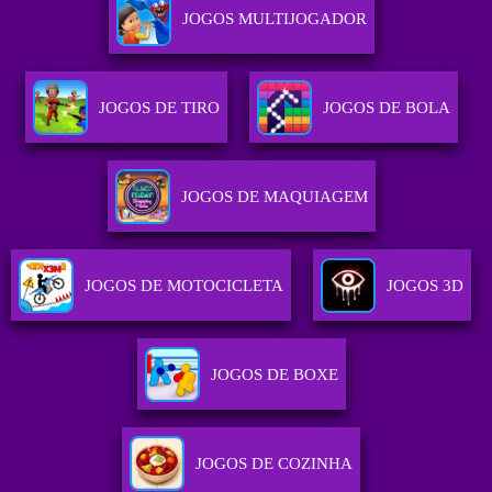
JOGOS MULTIJOGADOR
JOGOS DE TIRO
JOGOS DE BOLA
JOGOS DE MAQUIAGEM
JOGOS DE MOTOCICLETA
JOGOS 3D
JOGOS DE BOXE
JOGOS DE COZINHA