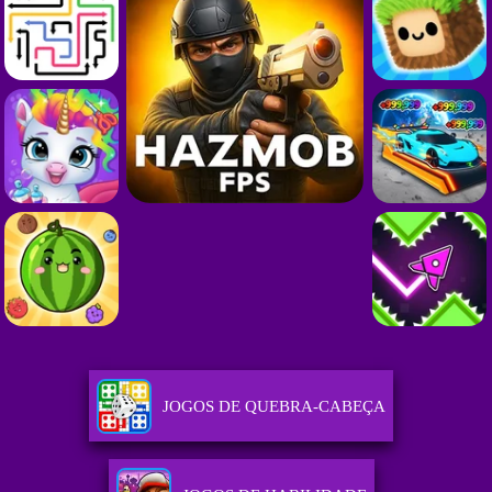
JOGOS DE QUEBRA-CABEÇA