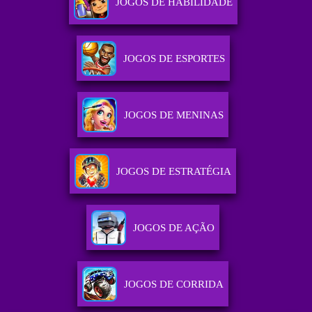
JOGOS DE HABILIDADE
JOGOS DE ESPORTES
JOGOS DE MENINAS
JOGOS DE ESTRATÉGIA
JOGOS DE AÇÃO
JOGOS DE CORRIDA