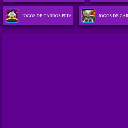
JOGOS DE CARROS FRIV
JOGOS DE CA