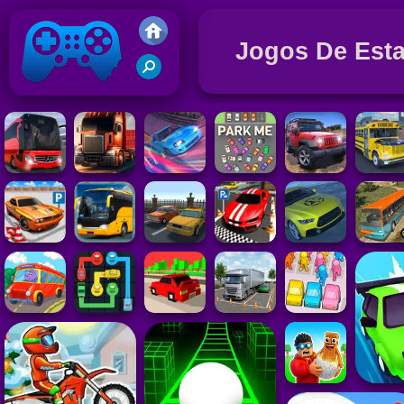
Jogos De Est
Jogos Friv 2018