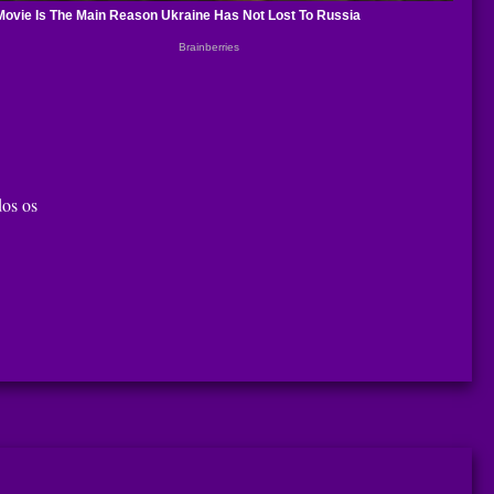
dos os