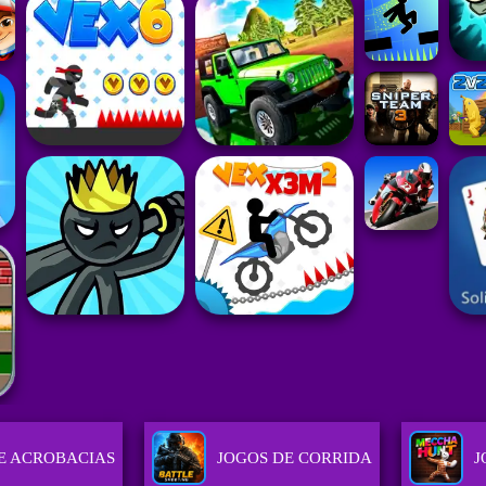
E ACROBACIAS
JOGOS DE CORRIDA
J