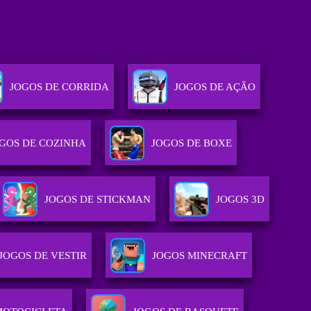
JOGOS DE CORRIDA
JOGOS DE AÇÃO
GOS DE COZINHA
JOGOS DE BOXE
JOGOS DE STICKMAN
JOGOS 3D
JOGOS DE VESTIR
JOGOS MINECRAFT