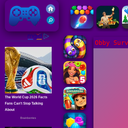
Jogos Friv 2018
Obby Sur