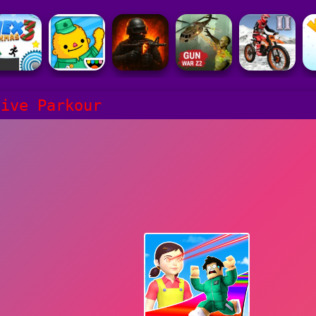
vive Parkour