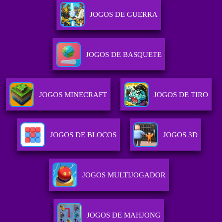
JOGOS DE GUERRA
JOGOS DE BASQUETE
JOGOS MINECRAFT
JOGOS DE TIRO
JOGOS DE BLOCOS
JOGOS 3D
JOGOS MULTIJOGADOR
JOGOS DE MAHJONG