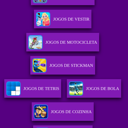
JOGOS DE VESTIR
JOGOS DE MOTOCICLETA
JOGOS DE STICKMAN
JOGOS DE TETRIS
JOGOS DE BOLA
JOGOS DE COZINHA