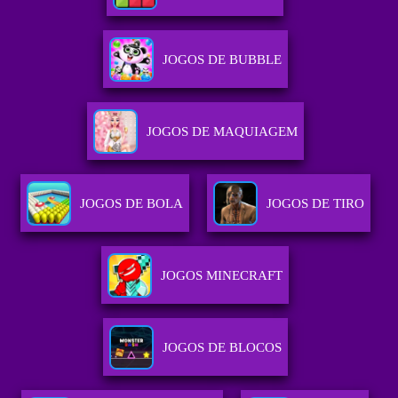
JOGOS DE BUBBLE
JOGOS DE MAQUIAGEM
JOGOS DE BOLA
JOGOS DE TIRO
JOGOS MINECRAFT
JOGOS DE BLOCOS