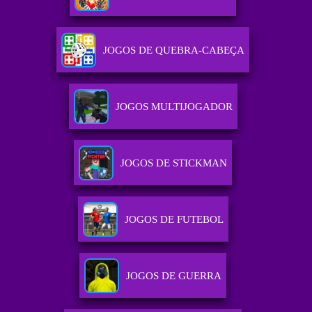
JOGOS DE QUEBRA-CABEÇA
JOGOS MULTIJOGADOR
JOGOS DE STICKMAN
JOGOS DE FUTEBOL
JOGOS DE GUERRA