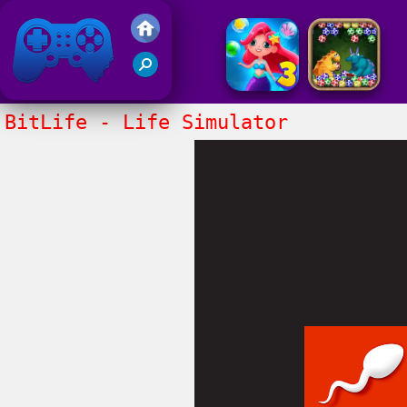
Jogos Friv 2018
BitLife - Life Simulator