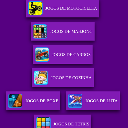
JOGOS DE MOTOCICLETA
JOGOS DE MAHJONG
JOGOS DE CARROS
JOGOS DE COZINHA
JOGOS DE BOXE
JOGOS DE LUTA
JOGOS DE TETRIS