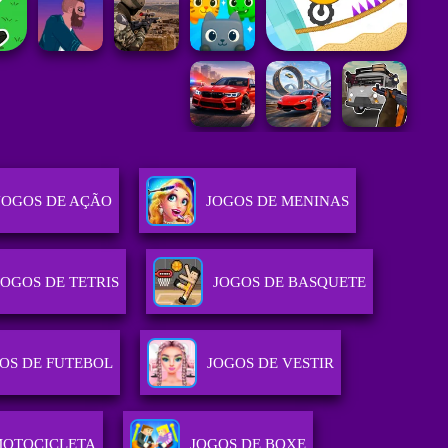
JOGOS DE AÇÃO
JOGOS DE MENINAS
JOGOS DE TETRIS
JOGOS DE BASQUETE
OS DE FUTEBOL
JOGOS DE VESTIR
MOTOCICLETA
JOGOS DE BOXE