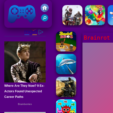
Jogos Friv 2018
Brainrot