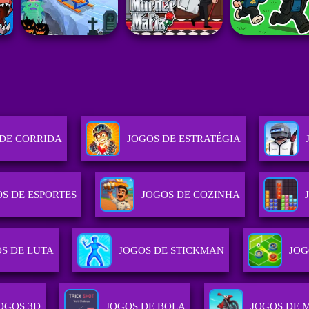
 DE CORRIDA
JOGOS DE ESTRATÉGIA
S DE ESPORTES
JOGOS DE COZINHA
S DE LUTA
JOGOS DE STICKMAN
JOG
OGOS 3D
JOGOS DE BOLA
JOGOS DE 