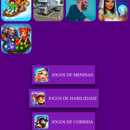
JOGOS DE MENINAS
JOGOS DE HABILIDADE
JOGOS DE CORRIDA