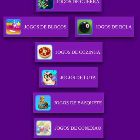
JOGOS DE GUERRA
JOGOS DE BLOCOS
JOGOS DE BOLA
JOGOS DE COZINHA
JOGOS DE LUTA
JOGOS DE BASQUETE
JOGOS DE CONEXÃO