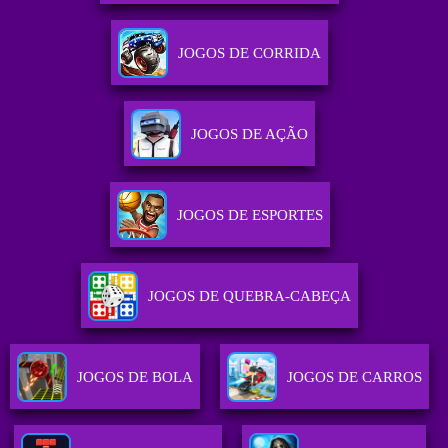
JOGOS DE CORRIDA
JOGOS DE AÇÃO
JOGOS DE ESPORTES
JOGOS DE QUEBRA-CABEÇA
JOGOS DE BOLA
JOGOS DE CARROS