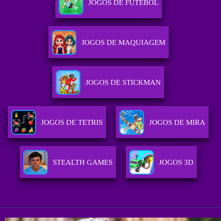
JOGOS DE FUTEBOL
JOGOS DE MAQUIAGEM
JOGOS DE STICKMAN
JOGOS DE TETRIS
JOGOS DE MIRA
STEALTH GAMES
JOGOS 3D