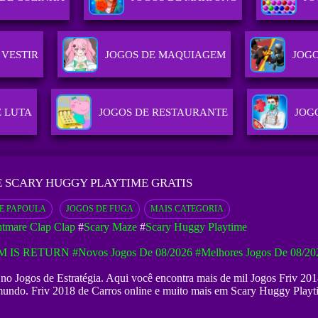
 VESTIR
JOGOS DE MAQUIAGEM
JOG
E LUTA
JOGOS DE RESTAURANTE
JOG
 SCARY HUGGY PLAYTIME GRATIS
E PAPOULA
JOGOS DE FUGA
MAIS CATEGORIA
htmare Clap Clap
#
Scary Maze
#
Scary Huggy Playtime
M IS RETURN
#Novos Jogos De 08/2026
#Melhores Jogos De 08/20
 no Jogos de Estratégia. Aqui você encontra mais de mil Jogos Friv 20
 mundo. Friv 2018 de Carros online e muito mais em Scary Huggy Playt