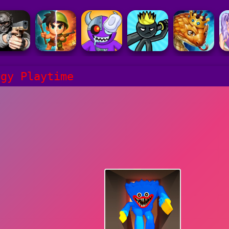
ggy Playtime