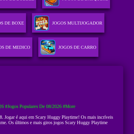
OS DE BOXE
JOGOS MULTIJOGADOR
OS DE MEDICO
JOGOS DE CARRO
26
#Jogos Populares De 08/2026
#more
18. Jogar é aqui em Scary Huggy Playtime! Os mais incríveis
ime. Os últimos e mais giros jogos Scary Huggy Playtime