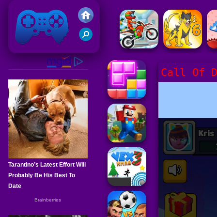
Jogos Friv 2018
Call Of 