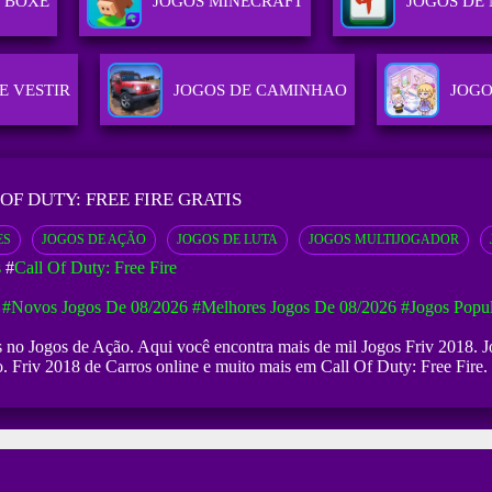
E BOXE
JOGOS MINECRAFT
JOGOS DE
E VESTIR
JOGOS DE CAMINHAO
JOGO
OF DUTY: FREE FIRE GRATIS
ES
JOGOS DE AÇÃO
JOGOS DE LUTA
JOGOS MULTIJOGADOR
s
#
Call Of Duty: Free Fire
#Novos Jogos De 08/2026
#Melhores Jogos De 08/2026
#Jogos Popu
is no Jogos de Ação. Aqui você encontra mais de mil Jogos Friv 2018. J
o. Friv 2018 de Carros online e muito mais em Call Of Duty: Free Fire.