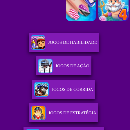
JOGOS DE HABILIDADE
JOGOS DE AÇÃO
JOGOS DE CORRIDA
JOGOS DE ESTRATÉGIA