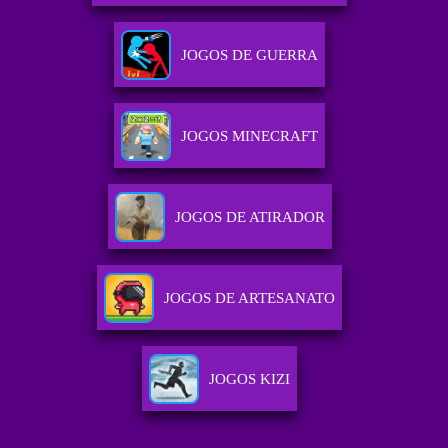
JOGOS DE GUERRA
JOGOS MINECRAFT
JOGOS DE ATIRADOR
JOGOS DE ARTESANATO
JOGOS KIZI