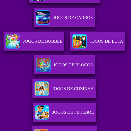
JOGOS DE CARROS
JOGOS DE BUBBLE
JOGOS DE LUTA
JOGOS DE BLOCOS
JOGOS DE COZINHA
JOGOS DE FUTEBOL