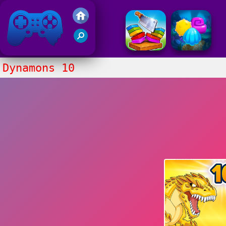
Jogos Friv 2018
Dynamons 10