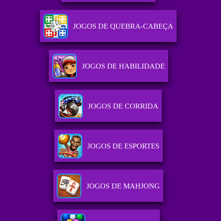
JOGOS DE QUEBRA-CABEÇA
JOGOS DE HABILIDADE
JOGOS DE CORRIDA
JOGOS DE ESPORTES
JOGOS DE MAHJONG