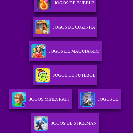
JOGOS DE BUBBLE
JOGOS DE COZINHA
JOGOS DE MAQUIAGEM
JOGOS DE FUTEBOL
JOGOS MINECRAFT
JOGOS 3D
JOGOS DE STICKMAN