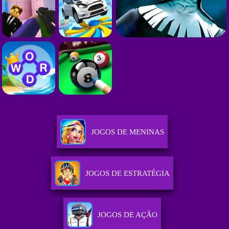
JOGOS DE MENINAS
JOGOS DE ESTRATÉGIA
JOGOS DE AÇÃO