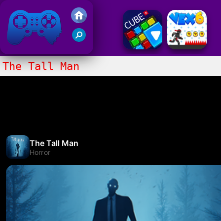
Jogos Friv 2018
The Tall Man