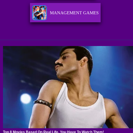
MANAGEMENT GAMES