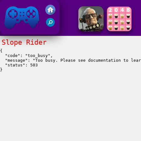
Jogos Friv 2018
Slope Rider