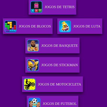
JOGOS DE TETRIS
JOGOS DE BLOCOS
JOGOS DE LUTA
JOGOS DE BASQUETE
JOGOS DE STICKMAN
JOGOS DE MOTOCICLETA
JOGOS DE FUTEBOL