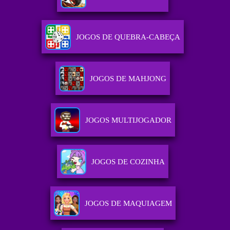
JOGOS DE QUEBRA-CABEÇA
JOGOS DE MAHJONG
JOGOS MULTIJOGADOR
JOGOS DE COZINHA
JOGOS DE MAQUIAGEM