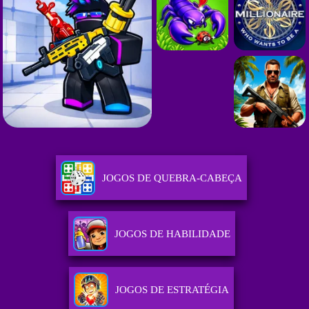
JOGOS DE QUEBRA-CABEÇA
JOGOS DE HABILIDADE
JOGOS DE ESTRATÉGIA