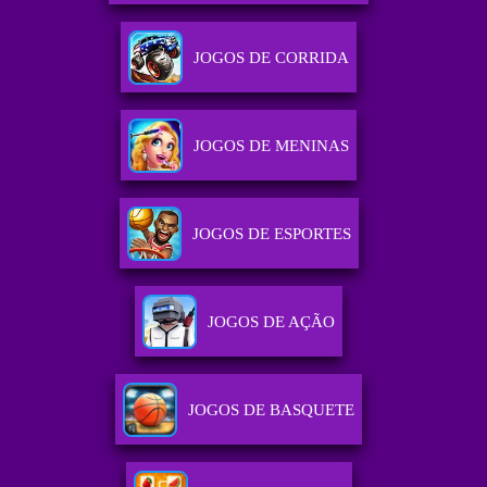
JOGOS DE CORRIDA
JOGOS DE MENINAS
JOGOS DE ESPORTES
JOGOS DE AÇÃO
JOGOS DE BASQUETE