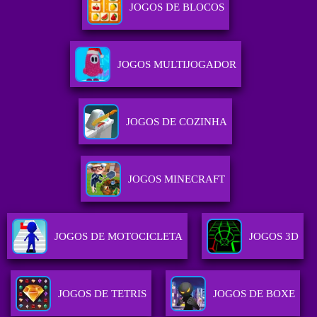
JOGOS DE BLOCOS
JOGOS MULTIJOGADOR
JOGOS DE COZINHA
JOGOS MINECRAFT
JOGOS DE MOTOCICLETA
JOGOS 3D
JOGOS DE TETRIS
JOGOS DE BOXE