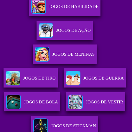
JOGOS DE HABILIDADE
JOGOS DE AÇÃO
JOGOS DE MENINAS
JOGOS DE TIRO
JOGOS DE GUERRA
JOGOS DE BOLA
JOGOS DE VESTIR
JOGOS DE STICKMAN