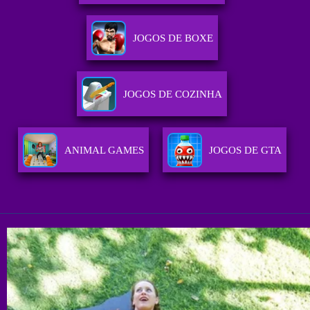
JOGOS DE BOXE
JOGOS DE COZINHA
ANIMAL GAMES
JOGOS DE GTA