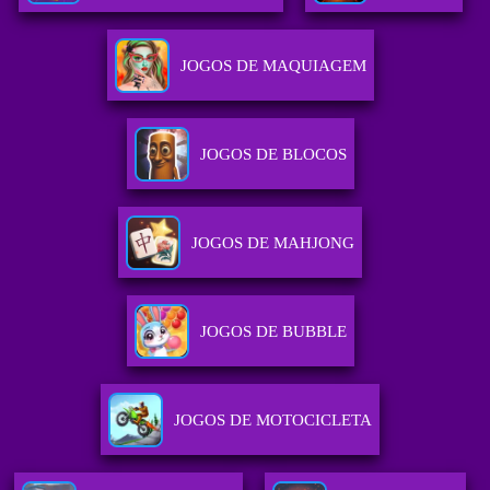
JOGOS DE MAQUIAGEM
JOGOS DE BLOCOS
JOGOS DE MAHJONG
JOGOS DE BUBBLE
JOGOS DE MOTOCICLETA