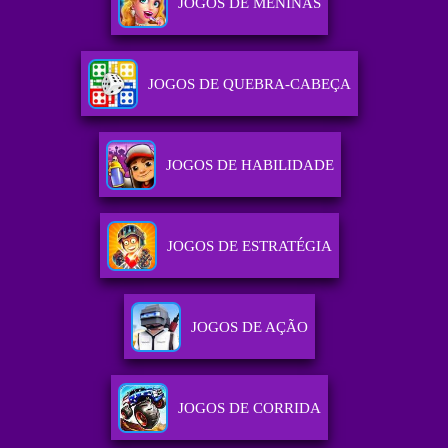
JOGOS DE MENINAS
JOGOS DE QUEBRA-CABEÇA
JOGOS DE HABILIDADE
JOGOS DE ESTRATÉGIA
JOGOS DE AÇÃO
JOGOS DE CORRIDA