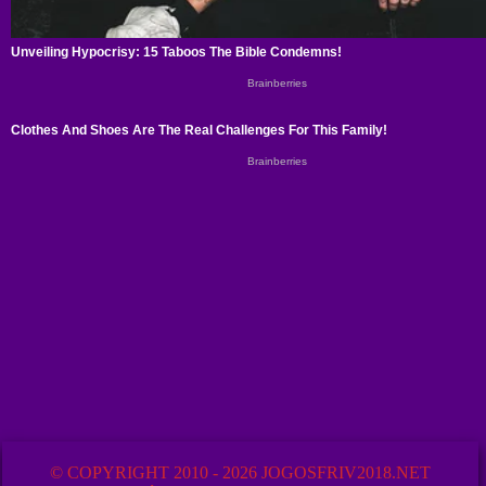
© COPYRIGHT 2010 - 2026 JOGOSFRIV2018.NET