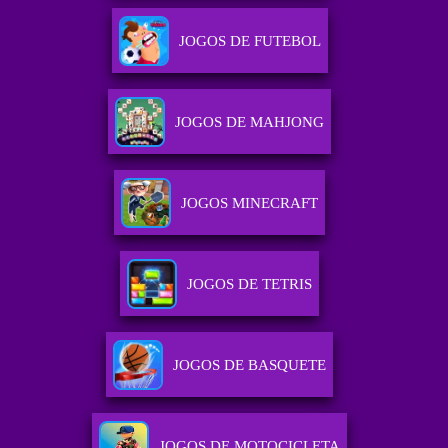
JOGOS DE FUTEBOL
JOGOS DE MAHJONG
JOGOS MINECRAFT
JOGOS DE TETRIS
JOGOS DE BASQUETE
JOGOS DE MOTOCICLETA