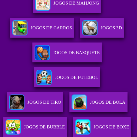
JOGOS DE MAHJONG
JOGOS DE CARROS
JOGOS 3D
JOGOS DE BASQUETE
JOGOS DE FUTEBOL
JOGOS DE TIRO
JOGOS DE BOLA
JOGOS DE BUBBLE
JOGOS DE BOXE