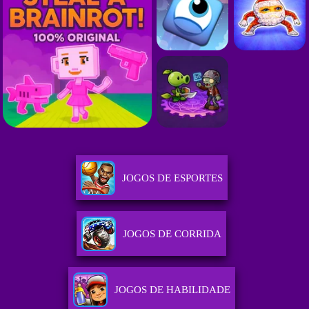
JOGOS DE ESPORTES
JOGOS DE CORRIDA
JOGOS DE HABILIDADE