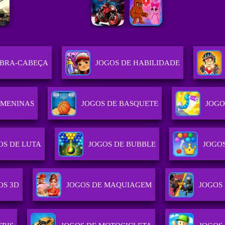
EBRA-CABEÇA
JOGOS DE HABILIDADE
 MENINAS
JOGOS DE BASQUETE
JOGO
OS DE LUTA
JOGOS DE BUBBLE
JOGO
OS 3D
JOGOS DE MAQUIAGEM
JOGOS