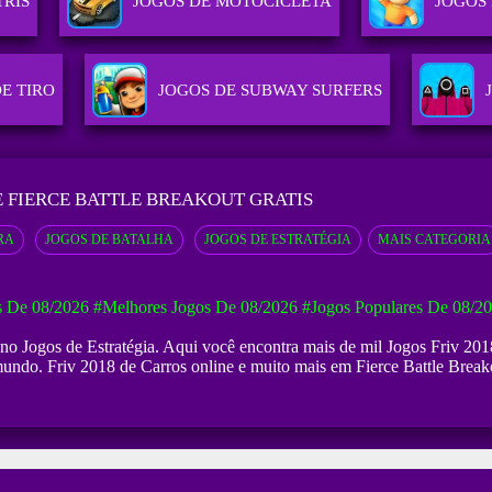
TRIS
JOGOS DE MOTOCICLETA
JOGOS
E TIRO
JOGOS DE SUBWAY SURFERS
 FIERCE BATTLE BREAKOUT GRATIS
RA
JOGOS DE BATALHA
JOGOS DE ESTRATÉGIA
MAIS CATEGORIA
 De 08/2026
#Melhores Jogos De 08/2026
#Jogos Populares De 08/2
s no Jogos de Estratégia. Aqui você encontra mais de mil Jogos Friv 201
 mundo. Friv 2018 de Carros online e muito mais em Fierce Battle Break