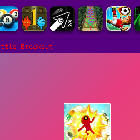
attle Breakout