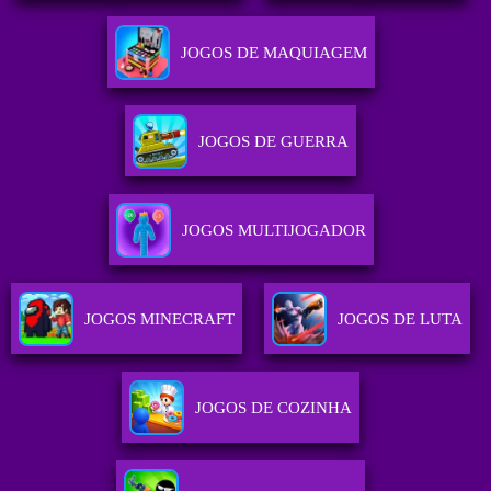
JOGOS DE MAQUIAGEM
JOGOS DE GUERRA
JOGOS MULTIJOGADOR
JOGOS MINECRAFT
JOGOS DE LUTA
JOGOS DE COZINHA