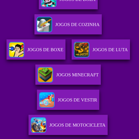
JOGOS DE COZINHA
JOGOS DE BOXE
JOGOS DE LUTA
JOGOS MINECRAFT
JOGOS DE VESTIR
JOGOS DE MOTOCICLETA