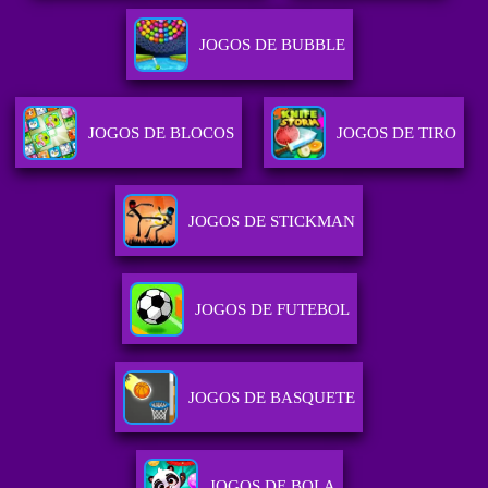
JOGOS DE BUBBLE
JOGOS DE BLOCOS
JOGOS DE TIRO
JOGOS DE STICKMAN
JOGOS DE FUTEBOL
JOGOS DE BASQUETE
JOGOS DE BOLA