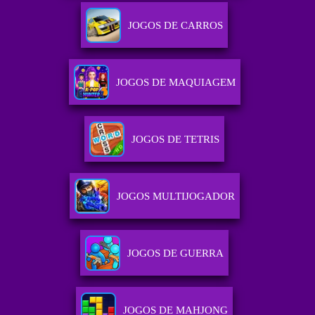
JOGOS DE CARROS
JOGOS DE MAQUIAGEM
JOGOS DE TETRIS
JOGOS MULTIJOGADOR
JOGOS DE GUERRA
JOGOS DE MAHJONG