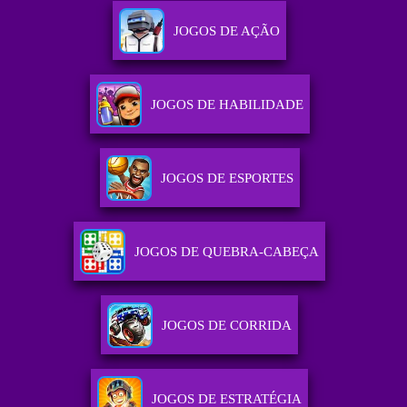
JOGOS DE AÇÃO
JOGOS DE HABILIDADE
JOGOS DE ESPORTES
JOGOS DE QUEBRA-CABEÇA
JOGOS DE CORRIDA
JOGOS DE ESTRATÉGIA