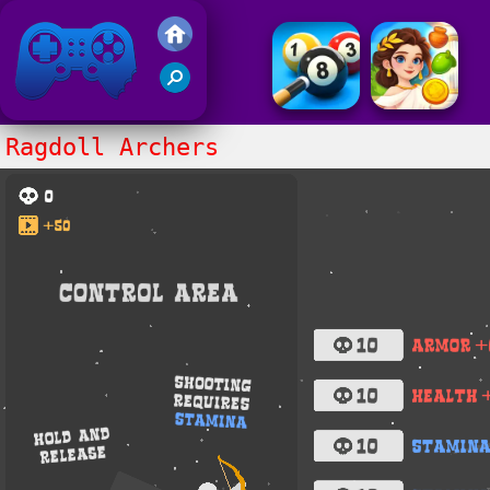
Jogos Friv 2018
Ragdoll Archers