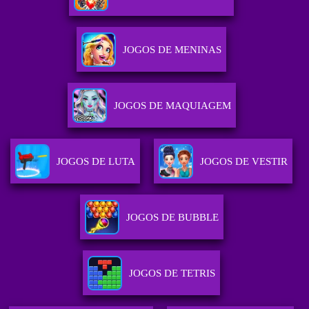
JOGOS DE MENINAS
JOGOS DE MAQUIAGEM
JOGOS DE LUTA
JOGOS DE VESTIR
JOGOS DE BUBBLE
JOGOS DE TETRIS