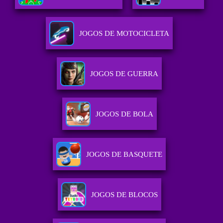
JOGOS DE MOTOCICLETA
JOGOS DE GUERRA
JOGOS DE BOLA
JOGOS DE BASQUETE
JOGOS DE BLOCOS