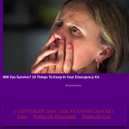
© COPYRIGHT 2010 - 2026 JOGOSFRIV2018.NET
Sobre
Política De Privacidade
Termos De Uso