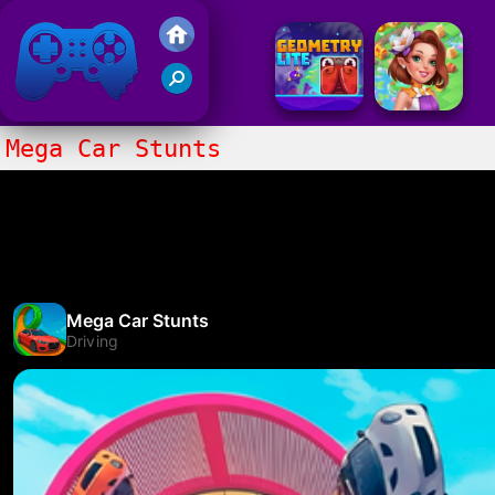
Jogos Friv 2018
Mega Car Stunts