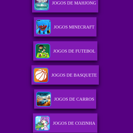
JOGOS DE MAHJONG
JOGOS MINECRAFT
JOGOS DE FUTEBOL
JOGOS DE BASQUETE
JOGOS DE CARROS
JOGOS DE COZINHA