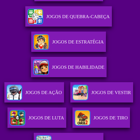
JOGOS DE QUEBRA-CABEÇA
JOGOS DE ESTRATÉGIA
JOGOS DE HABILIDADE
JOGOS DE AÇÃO
JOGOS DE VESTIR
JOGOS DE LUTA
JOGOS DE TIRO