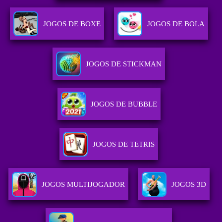
JOGOS DE BOXE
JOGOS DE BOLA
JOGOS DE STICKMAN
JOGOS DE BUBBLE
JOGOS DE TETRIS
JOGOS MULTIJOGADOR
JOGOS 3D