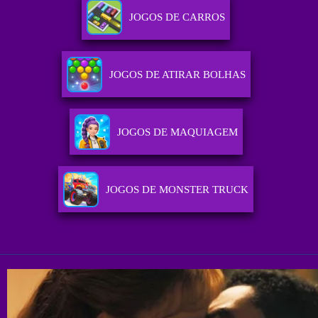
JOGOS DE CARROS
JOGOS DE ATIRAR BOLHAS
JOGOS DE MAQUIAGEM
JOGOS DE MONSTER TRUCK