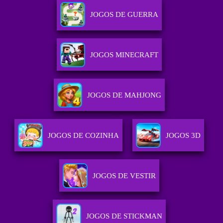
JOGOS DE GUERRA
JOGOS MINECRAFT
JOGOS DE MAHJONG
JOGOS DE COZINHA
JOGOS 3D
JOGOS DE VESTIR
JOGOS DE STICKMAN