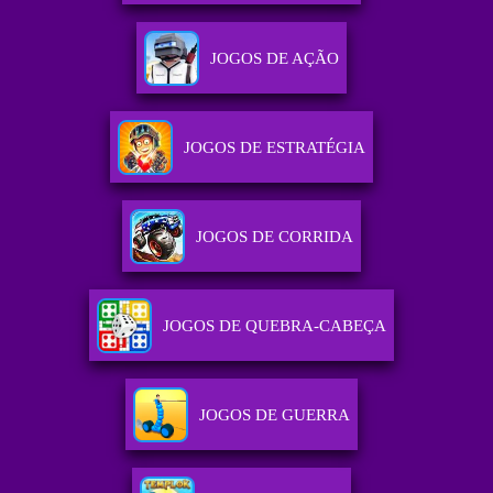
JOGOS DE AÇÃO
JOGOS DE ESTRATÉGIA
JOGOS DE CORRIDA
JOGOS DE QUEBRA-CABEÇA
JOGOS DE GUERRA