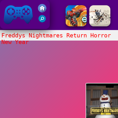
Jogos Friv 2018
Freddys Nightmares Return Horror
New Year