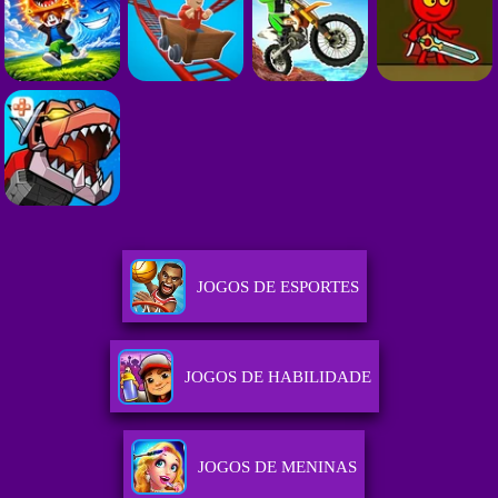
JOGOS DE ESPORTES
JOGOS DE HABILIDADE
JOGOS DE MENINAS