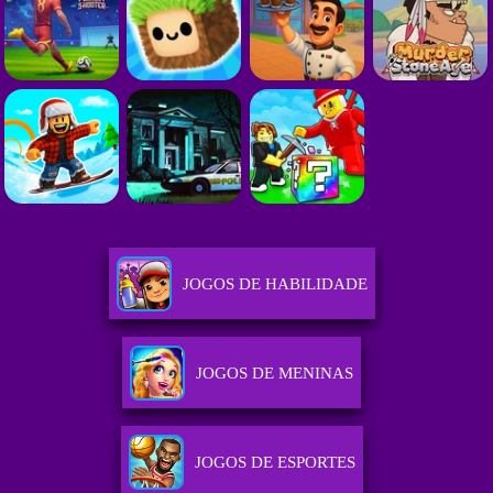
JOGOS DE HABILIDADE
JOGOS DE MENINAS
JOGOS DE ESPORTES