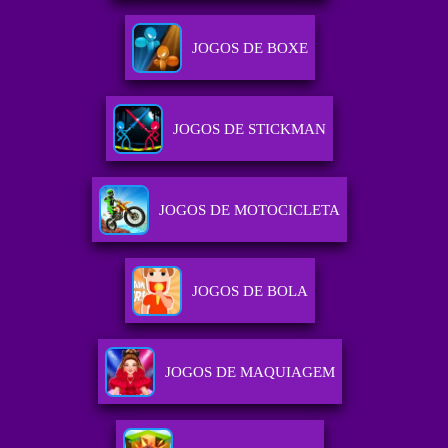
JOGOS DE BOXE
JOGOS DE STICKMAN
JOGOS DE MOTOCICLETA
JOGOS DE BOLA
JOGOS DE MAQUIAGEM