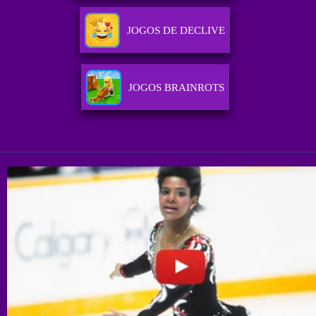
JOGOS DE DECLIVE
JOGOS BRAINROTS