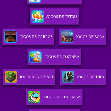
JOGOS DE TETRIS
JOGOS DE CARROS
JOGOS DE BOLA
JOGOS DE COZINHA
JOGOS MINECRAFT
JOGOS DE TIRO
JOGOS DE STICKMAN