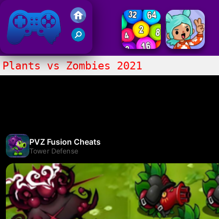
Jogos Friv 2018
Plants vs Zombies 2021