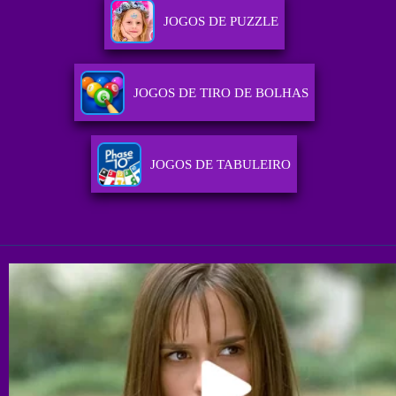
JOGOS DE PUZZLE
JOGOS DE TIRO DE BOLHAS
JOGOS DE TABULEIRO