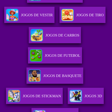
JOGOS DE VESTIR
JOGOS DE TIRO
JOGOS DE CARROS
JOGOS DE FUTEBOL
JOGOS DE BASQUETE
JOGOS DE STICKMAN
JOGOS 3D