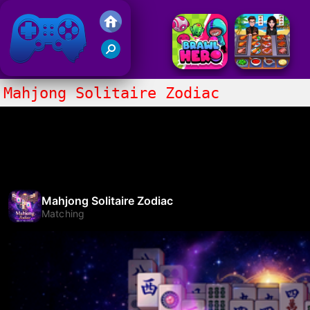
Jogos Friv 2018
Mahjong Solitaire Zodiac