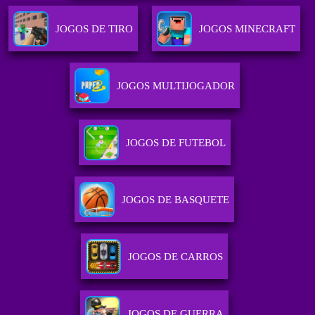
JOGOS DE TIRO
JOGOS MINECRAFT
JOGOS MULTIJOGADOR
JOGOS DE FUTEBOL
JOGOS DE BASQUETE
JOGOS DE CARROS
JOGOS DE GUERRA