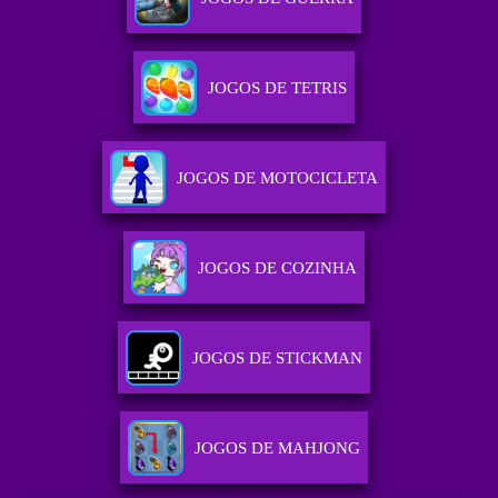
JOGOS DE TETRIS
JOGOS DE MOTOCICLETA
JOGOS DE COZINHA
JOGOS DE STICKMAN
JOGOS DE MAHJONG