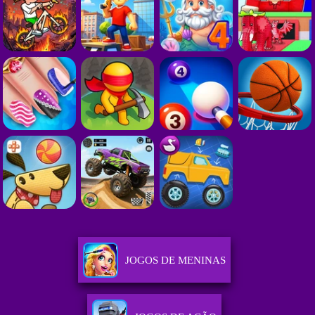
JOGOS DE MENINAS