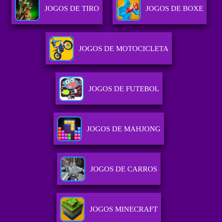
JOGOS DE TIRO
JOGOS DE BOXE
JOGOS DE MOTOCICLETA
JOGOS DE FUTEBOL
JOGOS DE MAHJONG
JOGOS DE CARROS
JOGOS MINECRAFT