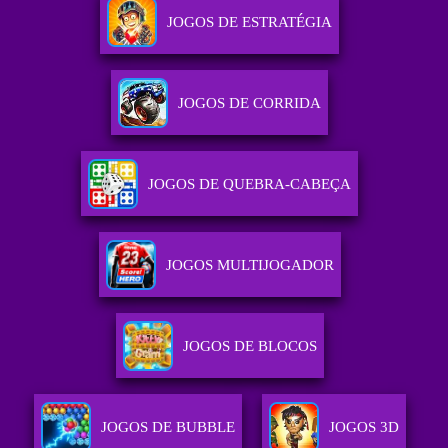
JOGOS DE ESTRATÉGIA
JOGOS DE CORRIDA
JOGOS DE QUEBRA-CABEÇA
JOGOS MULTIJOGADOR
JOGOS DE BLOCOS
JOGOS DE BUBBLE
JOGOS 3D