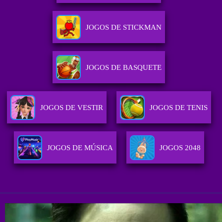
JOGOS DE STICKMAN
JOGOS DE BASQUETE
JOGOS DE VESTIR
JOGOS DE TENIS
JOGOS DE MÚSICA
JOGOS 2048