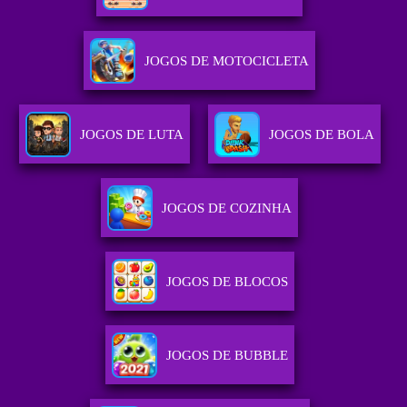
JOGOS DE MOTOCICLETA
JOGOS DE LUTA
JOGOS DE BOLA
JOGOS DE COZINHA
JOGOS DE BLOCOS
JOGOS DE BUBBLE