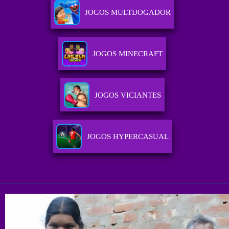
JOGOS MULTIJOGADOR
JOGOS MINECRAFT
JOGOS VICIANTES
JOGOS HYPERCASUAL