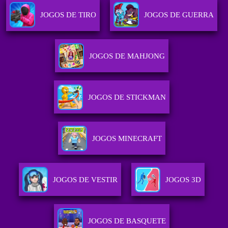
JOGOS DE TIRO
JOGOS DE GUERRA
JOGOS DE MAHJONG
JOGOS DE STICKMAN
JOGOS MINECRAFT
JOGOS DE VESTIR
JOGOS 3D
JOGOS DE BASQUETE