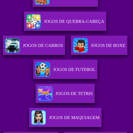
JOGOS DE QUEBRA-CABEÇA
JOGOS DE CARROS
JOGOS DE BOXE
JOGOS DE FUTEBOL
JOGOS DE TETRIS
JOGOS DE MAQUIAGEM