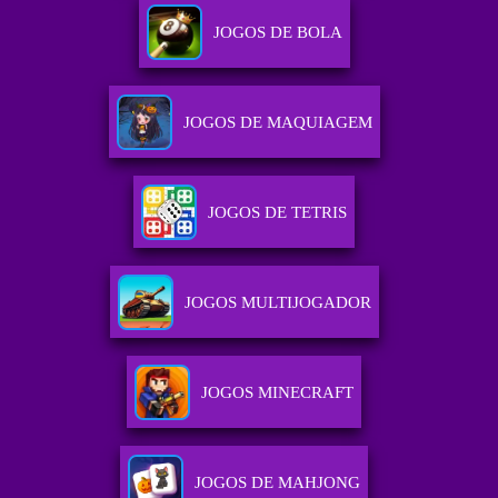
JOGOS DE BOLA
JOGOS DE MAQUIAGEM
JOGOS DE TETRIS
JOGOS MULTIJOGADOR
JOGOS MINECRAFT
JOGOS DE MAHJONG