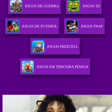
JOGOS DE GUERRA
JOGOS 3D
JOGOS DE FUTEBOL
JOGOS FNAF
JOGOS FREECELL
JOGOS EM TERCEIRA PESSOA