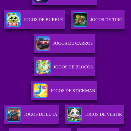
JOGOS DE BUBBLE
JOGOS DE TIRO
JOGOS DE CARROS
JOGOS DE BLOCOS
JOGOS DE STICKMAN
JOGOS DE LUTA
JOGOS DE VESTIR