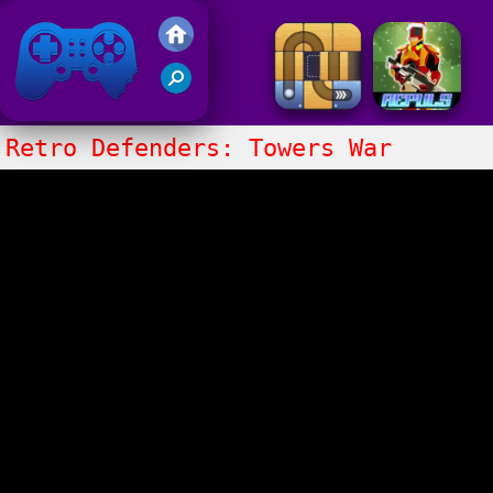
Jogos Friv 2018
Retro Defenders: Towers War