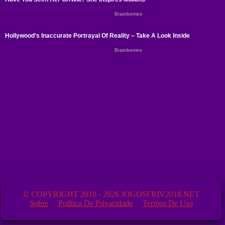
© COPYRIGHT 2010 - 2026 JOGOSFRIV2018.NET
Sobre
Política De Privacidade
Termos De Uso