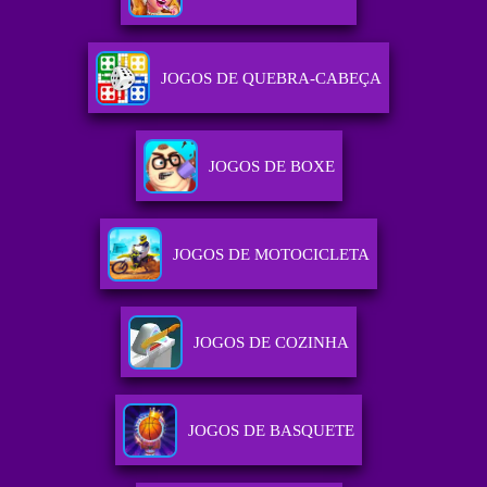
JOGOS DE QUEBRA-CABEÇA
JOGOS DE BOXE
JOGOS DE MOTOCICLETA
JOGOS DE COZINHA
JOGOS DE BASQUETE