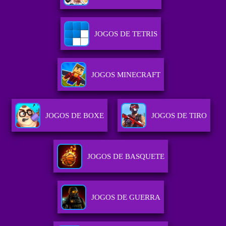
JOGOS DE TETRIS
JOGOS MINECRAFT
JOGOS DE BOXE
JOGOS DE TIRO
JOGOS DE BASQUETE
JOGOS DE GUERRA