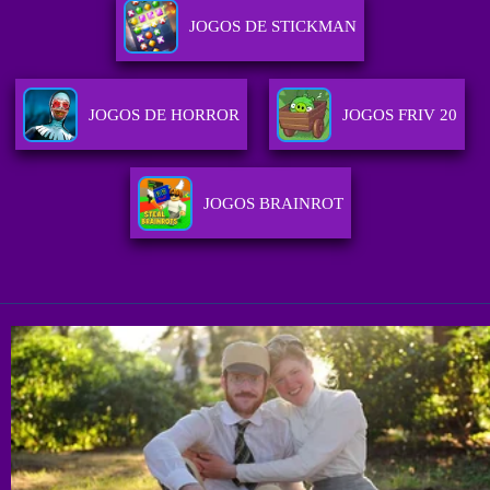
JOGOS DE STICKMAN
JOGOS DE HORROR
JOGOS FRIV 20
JOGOS BRAINROT