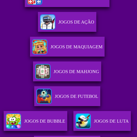
JOGOS DE AÇÃO
JOGOS DE MAQUIAGEM
JOGOS DE MAHJONG
JOGOS DE FUTEBOL
JOGOS DE BUBBLE
JOGOS DE LUTA