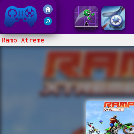
Jogos Friv 2018
Ramp Xtreme