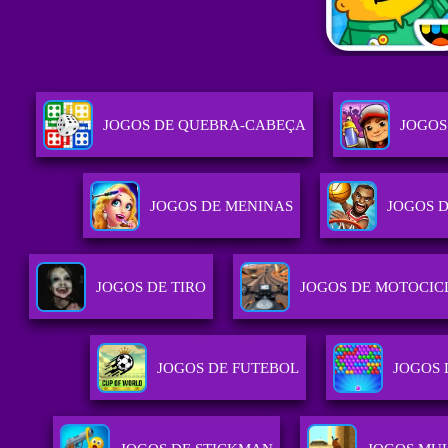
JOGOS DE QUEBRA-CABEÇA
JOGOS
JOGOS DE MENINAS
JOGOS D
JOGOS DE TIRO
JOGOS DE MOTOCIC
JOGOS DE FUTEBOL
JOGOS 