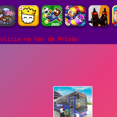
Polícia na Van da Prisão