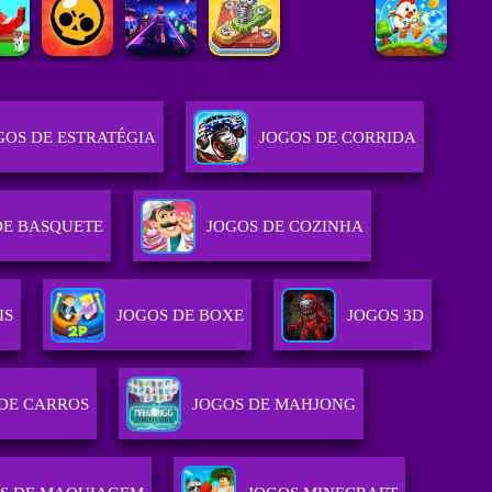
GOS DE ESTRATÉGIA
JOGOS DE CORRIDA
DE BASQUETE
JOGOS DE COZINHA
IS
JOGOS DE BOXE
JOGOS 3D
 DE CARROS
JOGOS DE MAHJONG