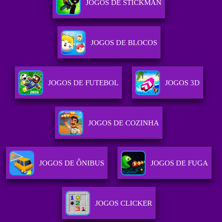
JOGOS DE STICKMAN
JOGOS DE BLOCOS
JOGOS DE FUTEBOL
JOGOS 3D
JOGOS DE COZINHA
JOGOS DE ÔNIBUS
JOGOS DE FUGA
JOGOS CLICKER