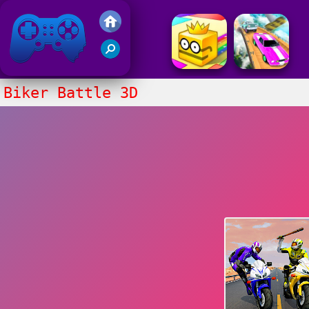
Jogos Friv 2018
Biker Battle 3D