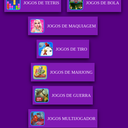
JOGOS DE TETRIS
JOGOS DE BOLA
JOGOS DE MAQUIAGEM
JOGOS DE TIRO
JOGOS DE MAHJONG
JOGOS DE GUERRA
JOGOS MULTIJOGADOR