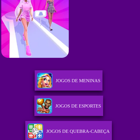
JOGOS DE MENINAS
JOGOS DE ESPORTES
JOGOS DE QUEBRA-CABEÇA