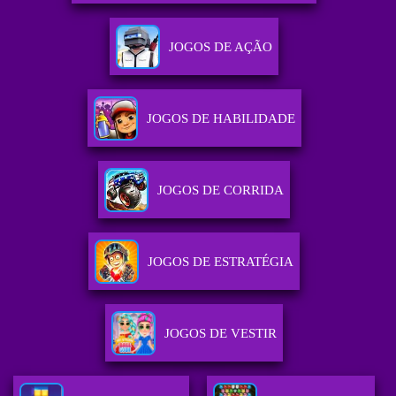
JOGOS DE AÇÃO
JOGOS DE HABILIDADE
JOGOS DE CORRIDA
JOGOS DE ESTRATÉGIA
JOGOS DE VESTIR