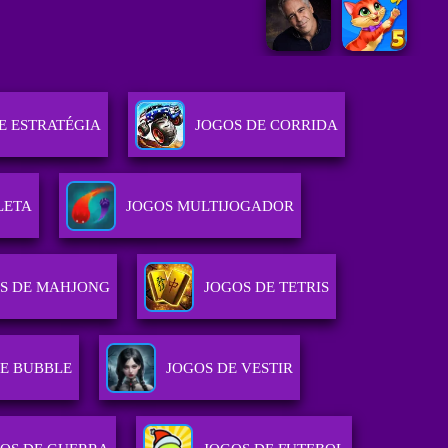
E ESTRATÉGIA
JOGOS DE CORRIDA
LETA
JOGOS MULTIJOGADOR
S DE MAHJONG
JOGOS DE TETRIS
DE BUBBLE
JOGOS DE VESTIR