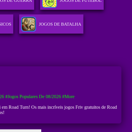
OS DE GUERRA
JOGOS DE FUTEBOL
SICOS
JOGOS DE BATALHA
26
#Jogos Populares De 08/2026
#more
i em Road Turn! Os mais incríveis jogos Friv gratuitos de Road
os!