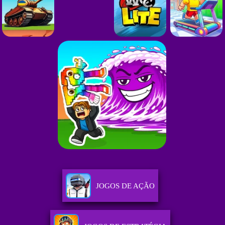
JOGOS DE AÇÃO