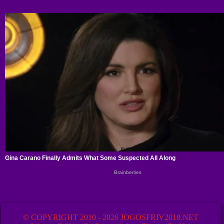
© COPYRIGHT 2010 - 2026 JOGOSFRIV2018.NET