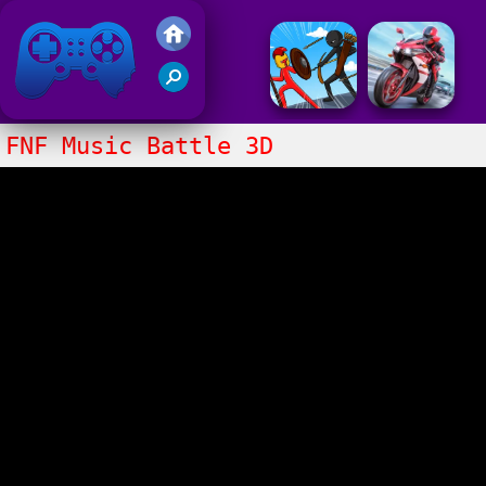
Jogos Friv 2018
FNF Music Battle 3D