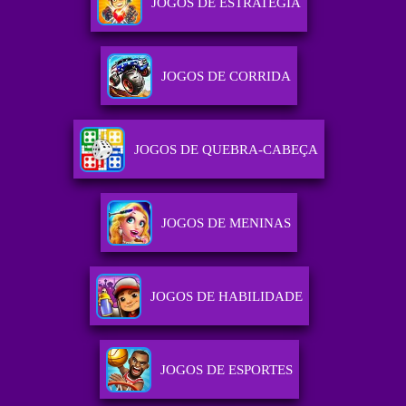
JOGOS DE ESTRATÉGIA
JOGOS DE CORRIDA
JOGOS DE QUEBRA-CABEÇA
JOGOS DE MENINAS
JOGOS DE HABILIDADE
JOGOS DE ESPORTES