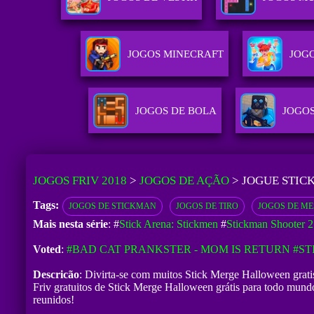
JOGOS MINECRAFT
JOG
JOGOS DE BOLA
JOGOS
JOGOS FRIV 2018
>
JOGOS DE AÇÃO
>
JOGUE STIC
Tags:
JOGOS DE STICKMAN
JOGOS DE TIRO
JOGOS DE M
Mais nesta série
: #
Stick Arena: Stickmen
#
Stickman Shooter 2
Voted
:
#BAD CAT PRANKSTER - MOM IS RETURN
#ST
Descricão
: Divirta-se com muitos Stick Merge Halloween grati
Friv gratuitos de Stick Merge Halloween grátis para todo mun
reunidos!