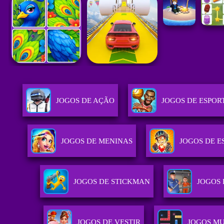
JOGOS DE AÇÃO
JOGOS DE ESPOR
JOGOS DE MENINAS
JOGOS DE E
JOGOS DE STICKMAN
JOGOS 
JOGOS DE VESTIR
JOGOS M