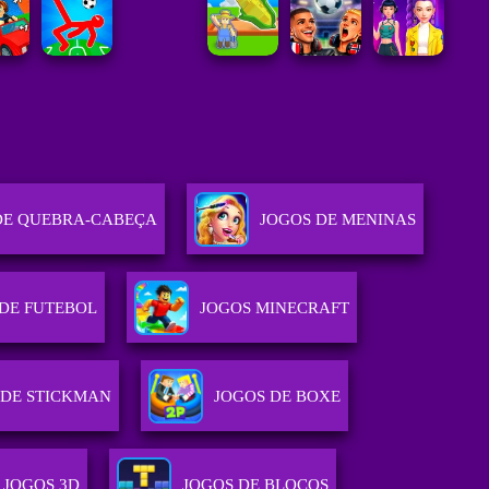
DE QUEBRA-CABEÇA
JOGOS DE MENINAS
 DE FUTEBOL
JOGOS MINECRAFT
 DE STICKMAN
JOGOS DE BOXE
JOGOS 3D
JOGOS DE BLOCOS