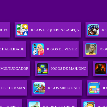
RTES
JOGOS DE QUEBRA-CABEÇA
JO
E HABILIDADE
JOGOS DE VESTIR
JOG
 MULTIJOGADOR
JOGOS DE MAHJONG
 DE STICKMAN
JOGOS MINECRAFT
JO