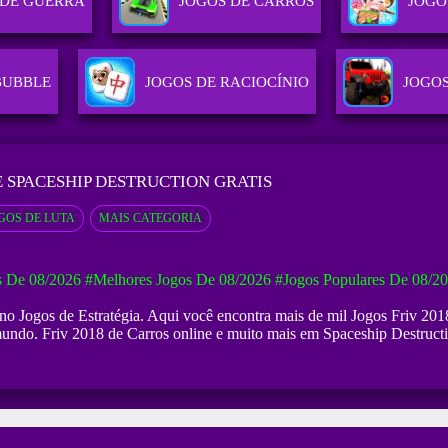
 DE GUERRA
JOGOS DE CARROS
JOGO
BUBBLE
JOGOS DE RACIOCÍNIO
JOGO
 SPACESHIP DESTRUCTION GRATIS
GOS DE LUTA
MAIS CATEGORIA
 De 08/2026
#Melhores Jogos De 08/2026
#Jogos Populares De 08/2
 no Jogos de Estratégia. Aqui você encontra mais de mil Jogos Friv 201
 mundo. Friv 2018 de Carros online e muito mais em Spaceship Destructi