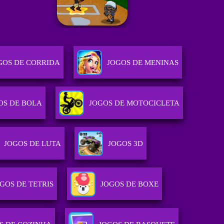
GOS DE CORRIDA
JOGOS DE MENINAS
OS DE BOLA
JOGOS DE MOTOCICLETA
JOGOS DE LUTA
JOGOS 3D
GOS DE TETRIS
JOGOS DE BOXE