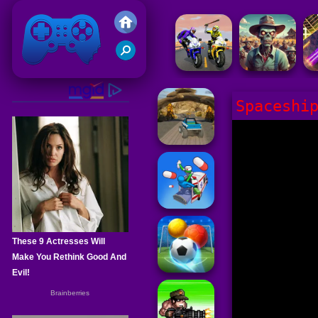
Jogos Friv 2018
Spaceshi