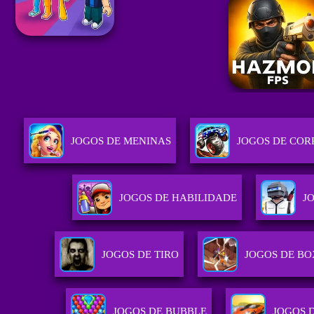
JOGOS DE MENINAS
JOGOS DE COR
JOGOS DE HABILIDADE
J
JOGOS DE TIRO
JOGOS DE BO
JOGOS DE BUBBLE
JOGOS 