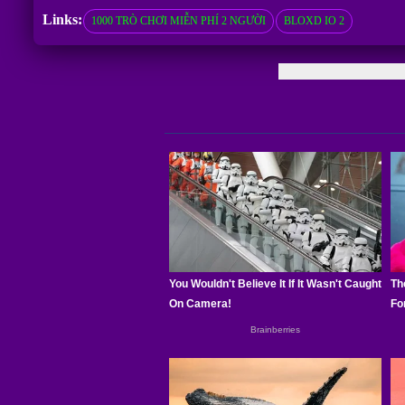
Links:
1000 TRÒ CHƠI MIỄN PHÍ 2 NGƯỜI
BLOXD IO 2